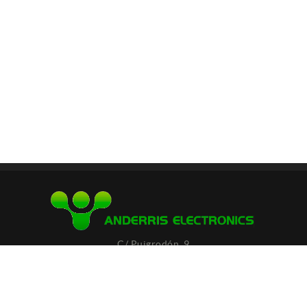
C/ Puigrodón, 9
Polígon Indústrial Pla de Niubó
17530 CAMPDEVÀNOL (Girona)
972 71 29 73